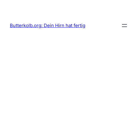
Skip
to
content
Butterkolb.org: Dein Hirn hat fertig