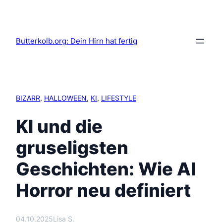
Butterkolb.org: Dein Hirn hat fertig
BIZARR
, 
HALLOWEEN
, 
KI
, 
LIFESTYLE
KI und die
gruseligsten
Geschichten: Wie AI
Horror neu definiert
04.10.2025
Lisa S.