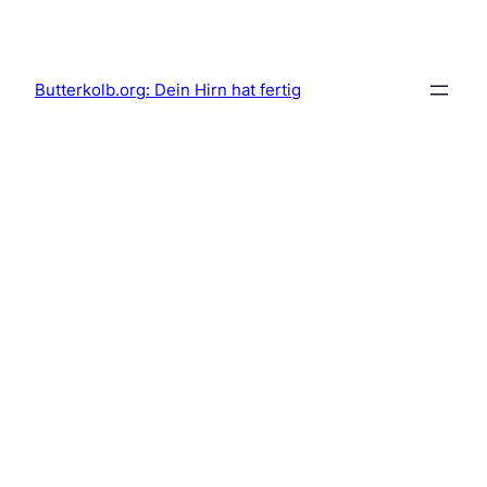
Skip
to
content
Butterkolb.org: Dein Hirn hat fertig