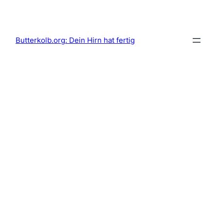
Skip
to
content
Butterkolb.org: Dein Hirn hat fertig