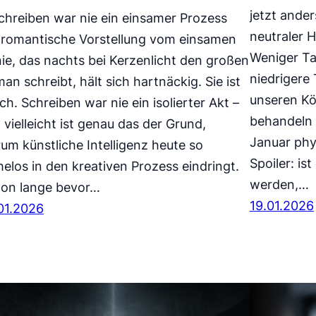
jetzt ander
Schreiben war nie ein einsamer Prozess
neutraler H
 romantische Vorstellung vom einsamen
Weniger Ta
ie, das nachts bei Kerzenlicht den großen
niedrigere
an schreibt, hält sich hartnäckig. Sie ist
unseren Kö
sch. Schreiben war nie ein isolierter Akt –
behandeln 
 vielleicht ist genau das der Grund,
Januar phys
um künstliche Intelligenz heute so
Spoiler: is
elos in den kreativen Prozess eindringt.
werden,…
on lange bevor…
19.01.2026
01.2026