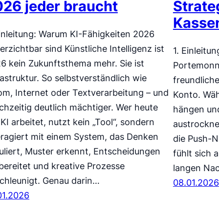
26 jeder braucht
Strate
Kasse
Einleitung: Warum KI-Fähigkeiten 2026
erzichtbar sind Künstliche Intelligenz ist
1. Einleitu
6 kein Zukunftsthema mehr. Sie ist
Portemonna
rastruktur. So selbstverständlich wie
freundlich
om, Internet oder Textverarbeitung – und
Konto. Wäh
ichzeitig deutlich mächtiger. Wer heute
hängen und
 KI arbeitet, nutzt kein „Tool“, sondern
austrockn
eragiert mit einem System, das Denken
die Push-N
uliert, Muster erkennt, Entscheidungen
fühlt sich 
bereitet und kreative Prozesse
langen Nac
chleunigt. Genau darin…
08.01.2026
01.2026