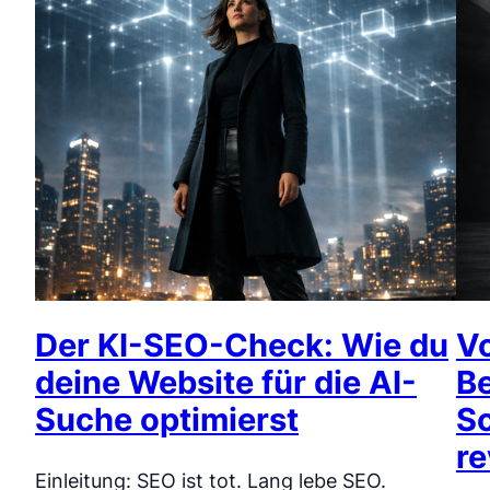
Der KI-SEO-Check: Wie du
V
deine Website für die AI-
Be
Suche optimierst
S
re
Einleitung: SEO ist tot. Lang lebe SEO.