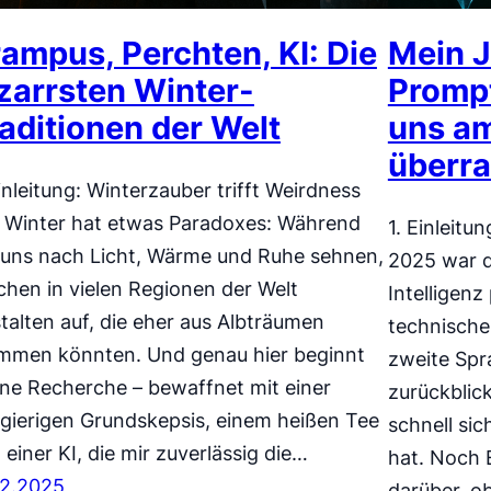
ampus, Perchten, KI: Die
Mein J
zarrsten Winter-
Prompt
aditionen der Welt
uns a
überra
Einleitung: Winterzauber trifft Weirdness
 Winter hat etwas Paradoxes: Während
1. Einleitu
 uns nach Licht, Wärme und Ruhe sehnen,
2025 war d
chen in vielen Regionen der Welt
Intelligenz
talten auf, die eher aus Albträumen
technische
mmen könnten. Und genau hier beginnt
zweite Spr
ne Recherche – bewaffnet mit einer
zurückblick
gierigen Grundskepsis, einem heißen Tee
schnell sic
 einer KI, die mir zuverlässig die…
hat. Noch 
12.2025
darüber, o