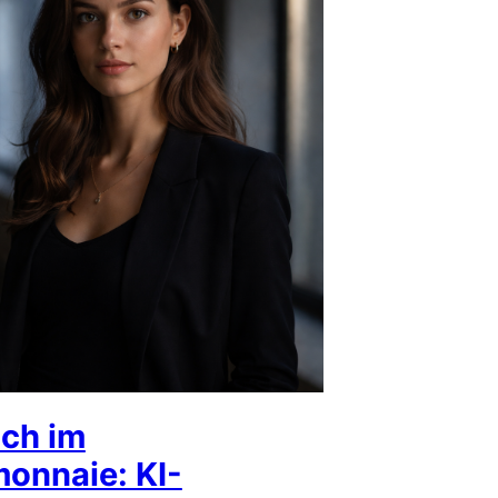
ch im
onnaie: KI-