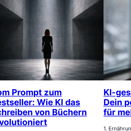
om Prompt zum
KI-ges
stseller: Wie KI das
Dein p
chreiben von Büchern
für me
volutioniert
1. Ernähru