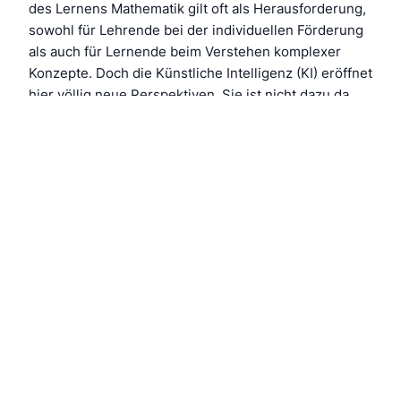
des Lernens Mathematik gilt oft als Herausforderung,
sowohl für Lehrende bei der individuellen Förderung
als auch für Lernende beim Verstehen komplexer
Konzepte. Doch die Künstliche Intelligenz (KI) eröffnet
hier völlig neue Perspektiven. Sie ist nicht dazu da,
das menschliche Denken zu ersetzen, sondern es zu
ergänzen und…
01.02.2026