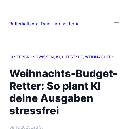
Butterkolb.org: Dein Hirn hat fertig
HINTERGRUNDWISSEN
, 
KI
, 
LIFESTYLE
, 
WEIHNACHTEN
Weihnachts-Budget-
Retter: So plant KI
deine Ausgaben
stressfrei
08.12.2025
Lisa S.